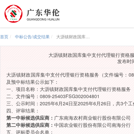
首页
中标公告/成交结果
大沥镇财政国库集中支付代理银行资格服务（0809-25403FSG302004801)采购结果公示
大沥镇财政国库集中支付代理银行资格服务（08
发布时间：
大沥镇财政国库集中支付代理银行资格服务
（
文件编号
：
08
及预中标结果公示如下：
一、
项目名称：
大沥镇财政国库集中支付代理银行资格服务
二、文件编号
：
0809-25403FSG302004801
三、
公示时间：
2025年
6
月
24
日至2025年6月
26
日，共3个工
四、
评审结果：
第一
中标候选供应商
：
广东南海农村商业银行股份有限公司
第二
中标候选供应商
：
中国农业银行股份有限公司南海分行
五、
评
标
委员会名单：