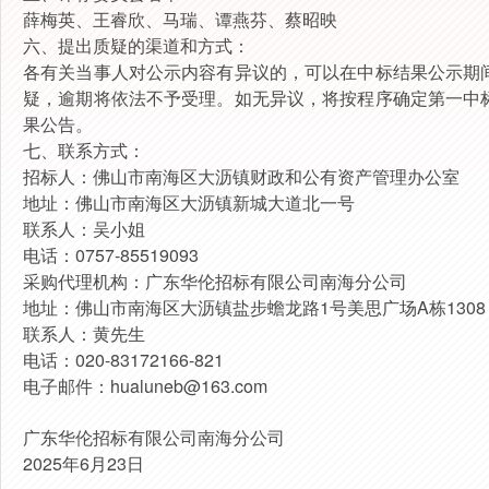
薛梅英、王睿欣、马瑞、谭燕芬、蔡昭映
六、
提出
质疑
的渠道和方式
：
各有关当事人对
公示内容
有异议的，可以在
中标
结果公示期
疑
，逾期将依法不予受理。
如无异议，将按程序确定第一
中
果公告。
七
、联系方式
：
招标人
：
佛山市南海区大沥镇财政和公有资产管理办公室
地址：佛山市南海区大沥镇新城大道北一号
联系人：
吴小姐
电话：
0757-85519093
采购
代理机构：广东华伦招标有限公司
南海分公司
地址：佛山市南海区大沥镇盐步蟾龙路1号美思广场A栋1308
联系人：
黄先生
电话：020-83172166-82
1
电子邮件：hualuneb@163.com
广东华伦招标有限公司南海分公司
2025年
6
月
23
日