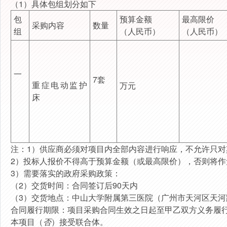
（
1
）具体包
组
划分如下
包
预算金额
最高限价
采购内容
数量
组
（人民币）
（人民币）
一
7套
重症电动监护
万元
床
注：
1
）供应商必须对项目内全部内容进行响应，不允许只对
2
）投标人报价不得高于
预算金额（或最高限价）
，否则将作
3
）需要落实的政府采购政策：
（
2
）交货时间：
合同签订后90天内
（
3
）交货地点：
中山大学附属第三医院（广州市天河区天河
合同履行期限：
项目采购合同生效之日起至甲乙双方义务履
本项目（
否
）接受联合体。