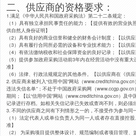
二、供应商的资格要求：
1.
满足《中华人民共和国政府采购法》第二十二条规定：
（
1
）具有独立承担民事责任的能力；
【提供有效的营业执
供自然人身份证明】
（
2
）具有良好的商业信誉和健全的财务会计制度；
【以供应
（
3
）具有履行合同所必需的设备和专业技术能力；
【以供应
（
4
）有依法缴纳税收和社会保障资金的良好记录；
【以供应
（
5
）提供参加政府采购活动前
3
年内在经营活动中没有重大
准】
（
6
）法律、行政法规规定的其他条件。
【以供应商在《供应
2.
供应商未被列入“信用中国”网站（
www.creditchina.gov.cn
违法失信名单”；不处于中国政府采购网（
www.ccgp.gov.cn
期间；【以“信用中国”网站（
www.creditchina.gov.cn
）及中
记录进行存档。如相关失信记录已失效或查询不到，则必须
3.
不同的供应商之间有下列情形之一的，不接受作为参与同
（
1
）法定代表人或单位负责人为同一人或者存在直接控股
准】
（
2
） 为采购项目提供整体设计、规范编制或者项目管理、