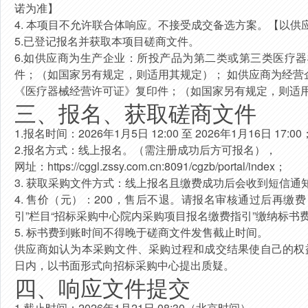
诺为准】
4.
本项目不允许联合体响应。不接受成交备选方案。【以供
5.
已登记报名并获取本项目磋商文件。
6.如供应商为生产企业：所投产品为第二类或第三类医疗
件；（如国家另有规定，则适用其规定）； 如供应商为经
《医疗器械经营许可证》复印件；（如国家另有规定，则适
三、报名、获取磋商文件
1.
报名时间：
2026年1月5日 12:00 至 2026年1月16日 17:00
2.
报名方式：线上报名。（需注册成功后方可报名），
网址：
https://cggl.zssy.com.cn:8091/cgzb/portal/index
；
3.
获取采购文件方式：线上报名且缴费成功后会收到短信通
4.
售价（元）：
200
，
售后不退
。请报名审核通过后再缴费，
引”栏目“招标采购中心院内采购项目报名缴费指引”缴纳标书
5.
标书费到账时间不得晚于磋商文件发售截止时间。
供应商如认为本采购文件、采购过程和成交结果使自己的权
日内，以书面形式向招标采购中心提出质疑。
四、响应文件提交
1.
截止时间：
2026年1月21日 08:30
（北京时间）