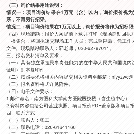
（三）询价结果用途说明：
情况一：项目询价结果在
1万元（含）以内，询价报价视
系，不再另行招采。
情况二：项目询价结果在
1万元以上，询价报价将作为招标
（四）
现场踏勘：报价人须提前下载并打印《现场踏勘回执
一楼集合，将回执递交现场工作人员；完成踏勘后，凭工作
文件。现场踏勘
联系人：郭老师，
020-62787011。
三、报名资料清单及要求：
（
一
）
具有独立承担民事责任能力的在中华人民共和国境内
证明）副本复印件；
（
二
）
按照要求将相关内容提交相关资料至邮箱：
nfyyzwc@f
（
三
）
报名资料格式详见附件。
（
四
）
电子文件要求：
1.
邮件命名：南方医科大学南方医院
医技楼（含生殖中心）
2.
资料内容包括公司营业执照、项目报价
PDF盖章版和项目
四、联系方式
（
一
）
联系人：
张工
（
二
）
联系电话：
020-61641160