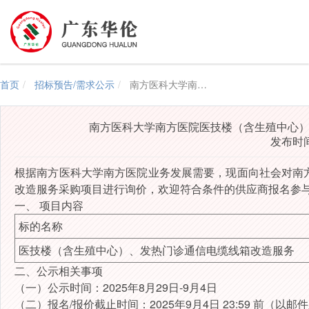
首页
招标预告/需求公示
南方医科大学南方医院医技楼（含生殖中心）、发热门诊通信电缆线箱改造服务采购项目询价公告
南方医科大学南方医院医技楼（含生殖中心
发布时间：
根据南方医科大学南方医院业务发展需要，
现面向社会
对南
改造服务
采购项目进行
询价
，欢迎符合条件的供应商报名参
一、
项目内容
标的名称
医技楼（含生殖中心）、发热门诊通信电缆线箱改造服务
二、公示相关事项
（
一
）
公示时间：
2025年8月29日-9月4日
（
二
）
报名
/报价截止时间：2025年
9
月
4
日
23
:
59
前（以邮件