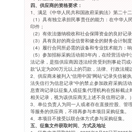
四、供应商
的资格要求
：
1、
满足《中华人民共和国政府采购法》第二十二
（
1）具有独立承担民事责任的能力：在中华人
印件；
（
2）有依法缴纳税收和社会保障资金的良好记
（
3）具有良好的商业信誉和健全的财务会计制
（
4）履行合同所必需的设备和专业技术能力：
（
5）参加
招标
采购活动前
3年内，在经营活动中
法记录，是指供应商因违法经营受到刑事处罚或
款”认定为200万元以上的罚款，法律、行政法规
2、供应商未被列入“信用中国”网站“记录失信
法失信行为信息记录”中的禁止参加政府采购活
息查询记录以
征集人
或
征集代理机构
在投标截止
相关记录，视为该供应商无上述不良信用记录。
3、单位负责人为同一人或者存在直接控股、管
等服务的供应商，不得再参与本项目采购征集。
4、本项目不接受以联合体方式参与采购征集。
五
、征集文件获取时间、方式及地址