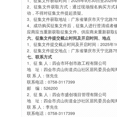
1、
征集文件获取时间：
2025年
9
月
30
日至
2025
2、
征集文件获取
方式
：通过
现场报名
购
买方式
动，不得对征集文件提起质疑。
3、
征集文件获取地址：广东省肇庆市天宁北路
7
4、
成功
购买
征集文件后，征集人进行澄清或者
应商应当重新获取征集文件。供应商未重新获取
六、征集文件提交截止时间及开启时间、地点
1、征集文件提交截止时间及开启时间：2025年
1
2、征集文件提交地点：广东省肇庆市天宁北路7
七、联系方式
1、征 集 人：
四会市环创市政工程有限公司
地
址：四会市贞山街道贞山社区居民委员会阅
联
系
人：张先生
联系电话：
0758-3117399
邮
编：
526200
2、征 集 人：四会市盛创项目管理有限公司
地
址：四会市贞山街道金沙社区居民委员会阅
联
系
人：李先生
联系电话：
0758-3117399