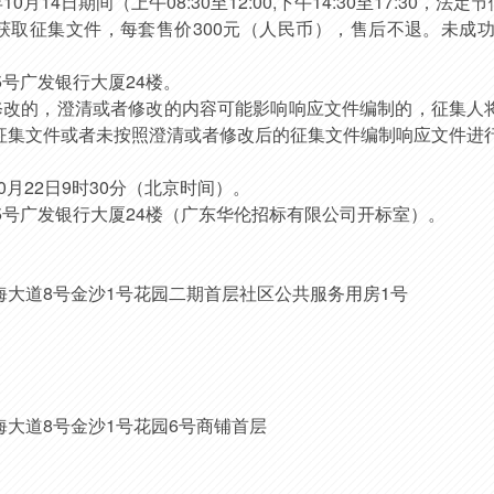
年
10
月
14
日期间（上午
08:30至12:00,下午14:30至17:30
获取
征集文件，每套售价
300元（人民币），售后不退。未成
5号广发银行大厦24楼。
修改的，澄清或者修改的内容可能影响响应文件编制的，征集人
征集文件或者未按照澄清或者修改后的征集文件编制响应文件进
0
月
22
日
9
时
30
分（北京时间）。
5号广发银行大厦24楼（广东华伦招标有限公司开标室）。
海大道
8号金沙1号花园二期首层社区公共服务用房1号
海大道
8号金沙1号花园6号商铺首层