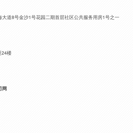
海大道
8号金沙1号花园二期首层社区公共服务用房1号之一
24楼
司网