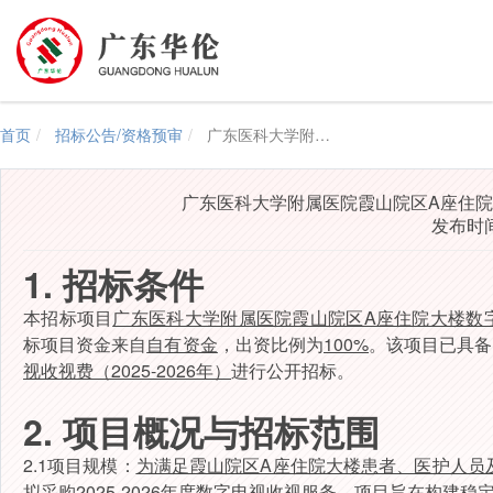
首页
招标公告/资格预审
广东医科大学附属医院霞山院区A座住院大楼数字电视收视费（2025-2026年）招标公告
广东医科大学附属医院霞山院区A座住院大
发布时间：
1. 招标条件
本招标项目
广东医科大学附属医院霞山院区A座住院大楼数字电视
标项目
资
金来自
自
有资金
，
出
资
比
例为
100%
。
该
项目
已
具
备
视收视费（2025-2026年）
进行
公开
招
标。
2. 项目概况与
招标范围
2.
1项目规模：
为满足霞山院区A座住院大楼患者、医护人员
拟采购2025-2026年度数字电视收视服务。项目旨在构