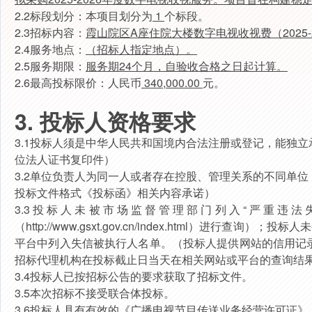
2.
2标段划分：
本项目划分为
1
个标段。
2.
3招标内容：
霞山院区A座住院大楼数字电视收视费（2025-2
2.4服务地点：
（招标人指定地点）。
2.
5服务期限：
服务期24个月，自验收合格之日起计算。
2.
6最高投标限价：
人民币
340
,
000.00
元。
3. 投标人资格要求
3.
1
投标人须是中华人民共和国境内合法注册或登记，能独立
位法人证书复印件）
3.2单位负责人为同一人或者存在控股、管理关系的不同单
投
标文件格式《投标函》相关内容承诺）
3.3
投标人未被市场监督管理部门列入“严重违法
（http://www.gsxt.gov.cn/index.html）进行查询）；投
平台中列入失信被执行人名单。（投标人提供网站的信用记
招标代理机构在投标截止日当天在相关网站或平台的查询结
3.4投标人已按招标公告的要求获取了招标文件。
3.5本次招标不接受联合体投标。
3.
6投标人
具有有效的
《
广播电视节目传送业务经营许可证
》