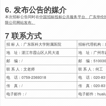
6
.
发布公告的媒介
本次
招
标
公
告
同
时
在
中国招标投标公共服务平台、
广东华伦
限公司网站
发布。
7
联系方式
招 标 人：广东医科大学附属医院
招标代理机构：
地
址：湛江市霞山区人民大道
地
址：
广州市
邮
编：/
邮
编：51003
联 系 人：
文
老师
联
系
人：
何工
电
话：0759-2369
318
电
话：
020-83
传
真：/
传
真：
020-83
电子
邮
件：
/
电子
邮
件：
hual