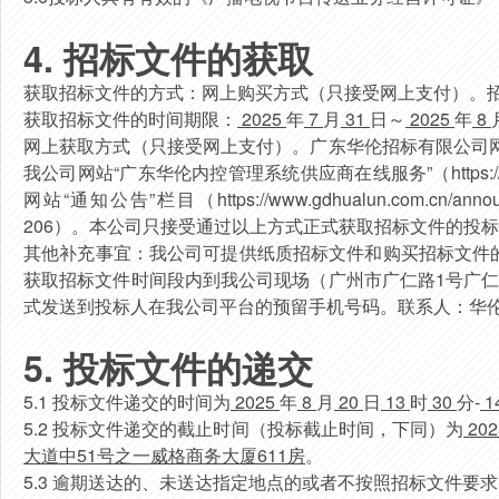
4.
招标文件的获取
获取招标文件的方式：网上购买方式（只接受网上支付）。
获取招标文件的时间期限：
2025
年
7
月
31
日～
2025
年
8
网上获取方式（只接受网上支付）。广东华伦招标有限公司网站（http
我公司网站“广东华伦内控管理系统供应商在线服务”（https://w
网站“通知公告”栏目（https://www.gdhualun.com.c
206）。
本公司只接受通过以上方式正式获取招标文件的投标
其他补充事宜：我公司可提供纸质招标文件和购买招标文件
获取招标文件时间段内到我公司现场（广州市广仁路1号广
式发送到投标人在我公司平台的预留手机号码。联系人：
华
5
.
投标文件的递交
5.1
投
标
文
件
递
交
的时
间
为
2025
年
8
月
20
日
13
时
30
分-
1
5.
2
投
标
文
件
递
交
的
截止
时
间
（
投
标
截
止
时
间
，下
同
）
为
202
大道中51号之一威格商务大厦611房
。
5.
3
逾期送达的、未送达指定地点的或者不按照招标文件要求