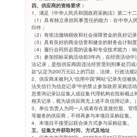
四、供应商
的资格要求
：
1、
满足《中华人民共和国政府采购法》第二十二
（
1）具有独立承担民事责任的能力：在中华人
印件；
（
2）有依法缴纳税收和社会保障资金的良好记
（
3）具有良好的商业信誉和健全的财务会计制
（
4）履行合同所必需的设备和专业技术能力：
（
5）参加
招标
采购活动前
3年内，在经营活动中
法记录，是指供应商因违法经营受到刑事处罚或
款”认定为200万元以上的罚款，法律、行政法规
2、供应商未被列入“信用中国”网站“记录失信
法失信行为信息记录”中的禁止参加政府采购活
息查询记录以
征集人
或
征集代理机构
在投标截止
相关记录，视为该供应商无上述不良信用记录。
3、单位负责人为同一人或者存在直接控股、管
等服务的供应商，不得再参与本项目采购征集。
4、本项目不接受以联合体方式参与采购征集。
五
、征集文件获取时间、方式及地址