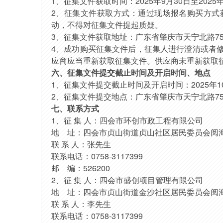
1、
征集文件获取时间：
2025年
9
月
30
日至
2025
2、
征集文件获取
方式
：通过
现场报名
购
买方式
动，不得对征集文件提起质疑。
3、
征集文件获取地址：广东省肇庆市天宁北路
7
4、
成功
购买
征集文件后，征集人进行澄清或者
应商应当重新获取征集文件。供应商未重新获取
六、征集文件提交截止时间及开启时间、地点
1、征集文件提交截止时间及开启时间：2025年
1
2、征集文件提交地点：广东省肇庆市天宁北路7
七、联系方式
1、征 集 人：
四会市环创市政工程有限公司
地
址：四会市贞山街道贞山社区居民委员会阅
联
系
人：张先生
联系电话：
0758-3117399
邮
编：
526200
2、征 集 人：四会市盛创项目管理有限公司
地
址：四会市贞山街道金沙社区居民委员会阅
联
系
人：李先生
联系电话：
0758-3117399