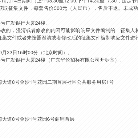
年
10
月
14
日期间（上午
08:30至12:00,下午14:30至17:30
获取
征集文件，每套售价
300元（人民币），售后不退。未成
5号广发银行大厦24楼。
修改的，澄清或者修改的内容可能影响响应文件编制的，征集人
征集文件或者未按照澄清或者修改后的征集文件编制响应文件进
0
月
22
日
15
时
00
分（北京时间）。
5号广发银行大厦24楼（广东华伦招标有限公司开标室）。
海大道
8号金沙1号花园二期首层社区公共服务用房1号
海大道
8号金沙1号花园6号商铺首层