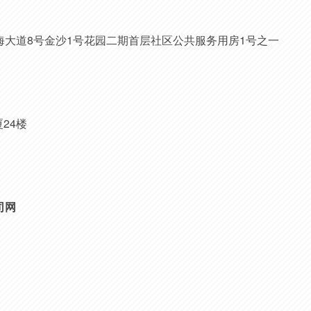
海大道
8号金沙1号花园二期首层社区公共服务用房1号之一
24楼
司网