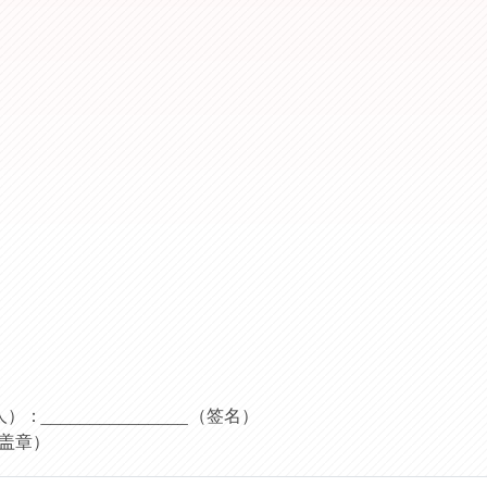
。
人）：
_______________
（签名）
盖章）